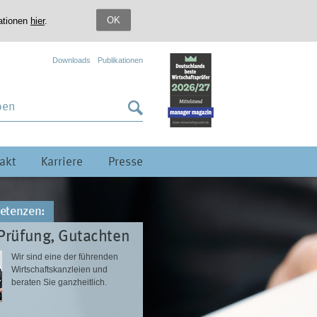
OK
mationen
hier
.
Downloads
Publikationen
akt
Karriere
Presse
etenzen:
Prüfung, Gutachten
Wir sind eine der führenden
Wirtschaftskanzleien und
beraten Sie ganzheitlich.