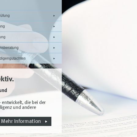
rüfung
ung
ung
nsberatung
digengutachten
ktiv.
 und
 entwickelt, die bei der
lligenz und andere
Mehr Information